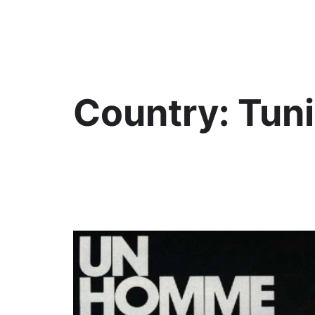
KültAlt
Country:
Tuni