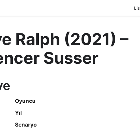
Lis
e Ralph (2021) –
ncer Susser
ye
Oyuncu
Yıl
Senaryo