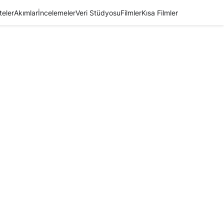
teler
Akımlar
İncelemeler
Veri Stüdyosu
Filmler
Kısa Filmler