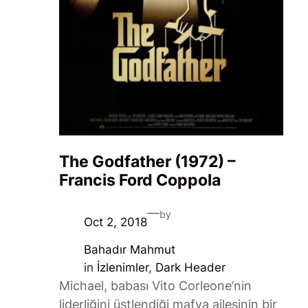
The Godfather (1972) –
Francis Ford Coppola
—
by
Oct 2, 2018
Bahadır Mahmut
in
İzlenimler
, 
Dark Header
Michael, babası Vito Corleone’nin
liderliğini üstlendiği mafya ailesinin bir