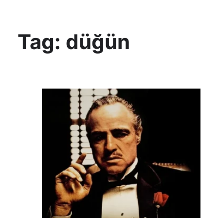
KültAlt
Tag:
düğün