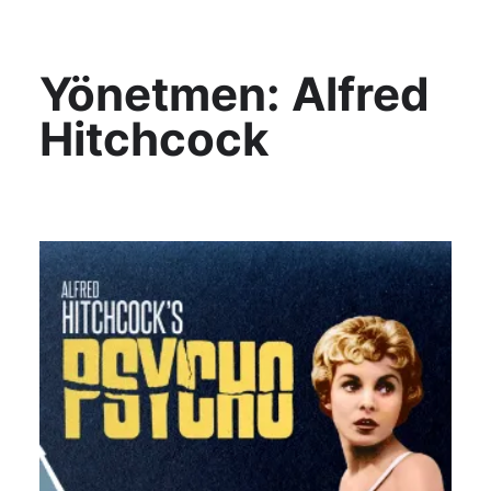
KültAlt
Yönetmen:
Alfred
Hitchcock