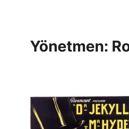
KültAlt
Yönetmen:
R