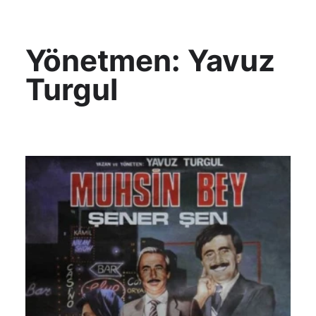
KültAlt
Yönetmen:
Yavuz
Turgul