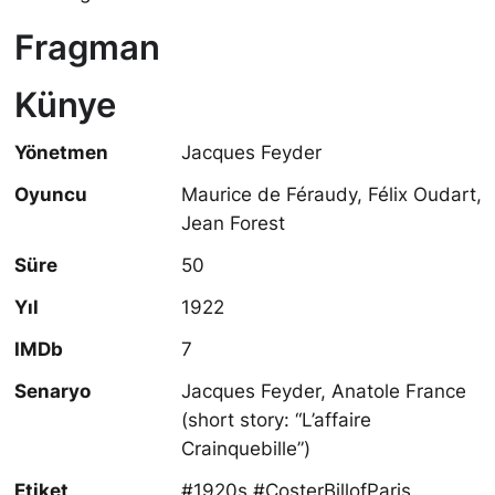
Fragman
Künye
Yönetmen
Jacques Feyder
Oyuncu
Maurice de Féraudy, Félix Oudart,
Jean Forest
Süre
50
Yıl
1922
IMDb
7
Senaryo
Jacques Feyder, Anatole France
(short story: “L’affaire
Crainquebille”)
Etiket
#1920s #CosterBillofParis