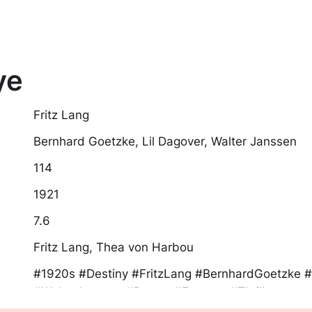
ye
Fritz Lang
Bernhard Goetzke, Lil Dagover, Walter Janssen
114
1921
7.6
Fritz Lang, Thea von Harbou
#1920s #Destiny #FritzLang #BernhardGoetzke #
#WalterJanssen #Drama #Fantasy #Thriller
#GermanExpressionism #film #movie