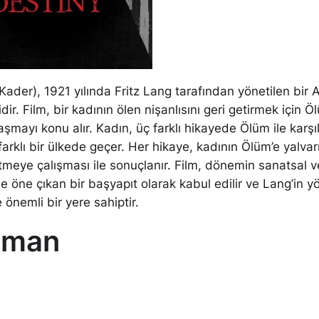
(Kader), 1921 yılında Fritz Lang tarafından yönetilen bir
idir. Film, bir kadının ölen nişanlısını geri getirmek için Ö
aşmayı konu alır. Kadın, üç farklı hikayede Ölüm ile karşı
farklı bir ülkede geçer. Her hikaye, kadının Ölüm’e yalva
tmeye çalışması ile sonuçlanır. Film, dönemin sanatsal v
 ile öne çıkan bir başyapıt olarak kabul edilir ve Lang’in 
 önemli bir yere sahiptir.
gman