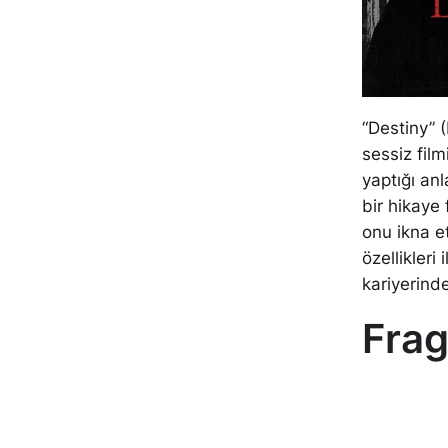
“Destiny” 
sessiz film
yaptığı anl
bir hikaye 
onu ikna e
özellikleri
kariyerinde
Fra