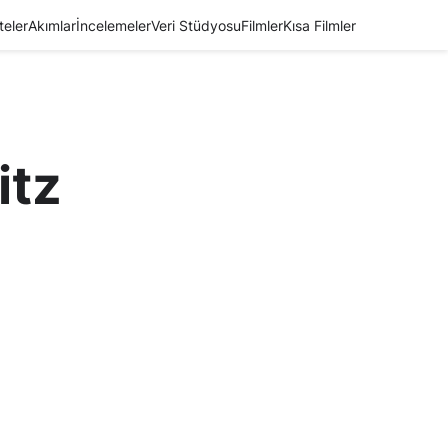
teler
Akımlar
İncelemeler
Veri Stüdyosu
Filmler
Kısa Filmler
itz