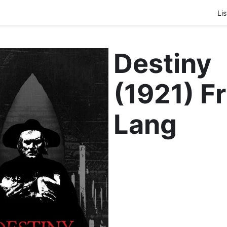
Lis
Destiny
(1921) Fr
Lang