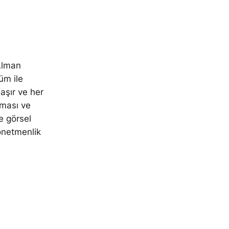
 Alman
lüm ile
laşır ve her
rması ve
e görsel
yönetmenlik