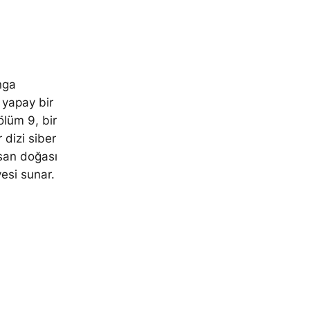
nga
 yapay bir
ölüm 9, bir
 dizi siber
nsan doğası
yesi sunar.