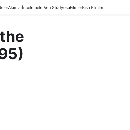
teler
Akımlar
İncelemeler
Veri Stüdyosu
Filmler
Kısa Filmler
 the
995)