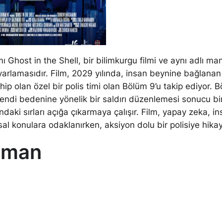
ı Ghost in the Shell, bir bilimkurgu filmi ve aynı adlı ma
uyarlamasıdır. Film, 2029 yılında, insan beynine bağlanan
p olan özel bir polis timi olan Bölüm 9’u takip ediyor. B
kendi bedenine yönelik bir saldırı düzenlemesi sonucu bir
daki sırları açığa çıkarmaya çalışır. Film, yapay zeka, i
sal konulara odaklanırken, aksiyon dolu bir polisiye hika
gman