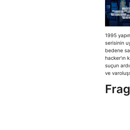
1995 yapım
serisinin 
bedene sahi
hacker’ın 
suçun ardın
ve varoluş
Fra