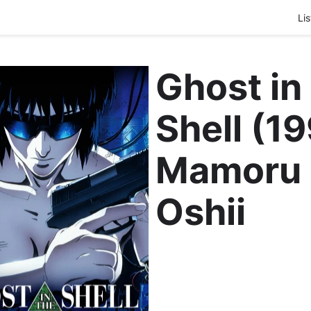
Lis
Ghost in
Shell (1
Mamoru
Oshii