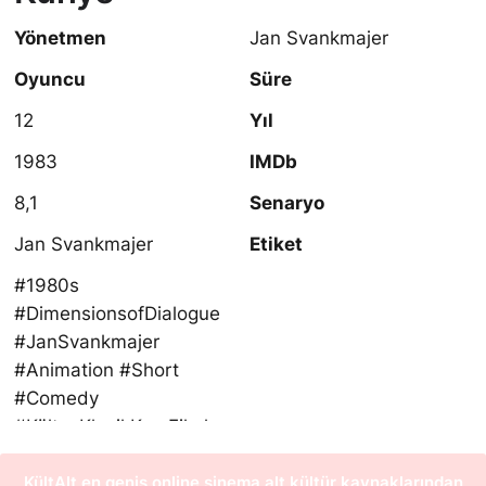
Yönetmen
Jan Svankmajer
Oyuncu
Süre
12
Yıl
1983
IMDb
8,1
Senaryo
Jan Svankmajer
Etiket
#1980s
#DimensionsofDialogue
#JanSvankmajer
#Animation #Short
#Comedy
#KültveKlasikKısaFilmler
#film #movie
KültAlt en geniş online sinema alt kültür kaynaklarından