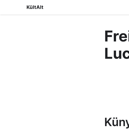
KültAlt
Fre
Lu
Kün