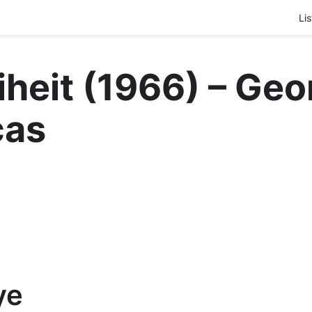
Lis
iheit (1966) – Geo
cas
ye