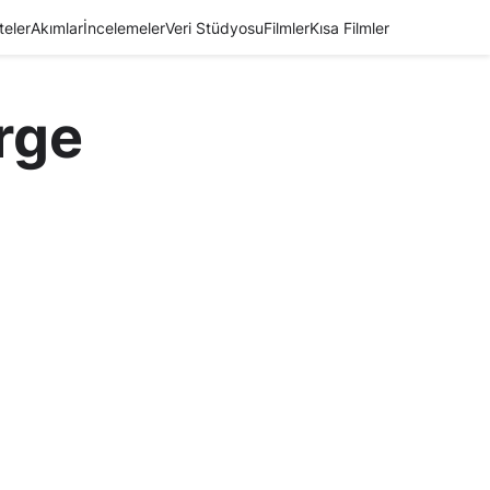
teler
Akımlar
İncelemeler
Veri Stüdyosu
Filmler
Kısa Filmler
rge