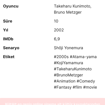
Oyuncu
Takeharu Kunimoto,
Bruno Metzger
Süre
10
Yıl
2002
IMDb
6,9
Senaryo
Shôji Yonemura
Etiket
#2000s #Atama-yama
#KojiYamamura
#TakeharuKunimoto
#BrunoMetzger
#Animation #Comedy
#Fantasy #film #movie
KültAlt en geniş online sinema alt kültür kaynaklarından