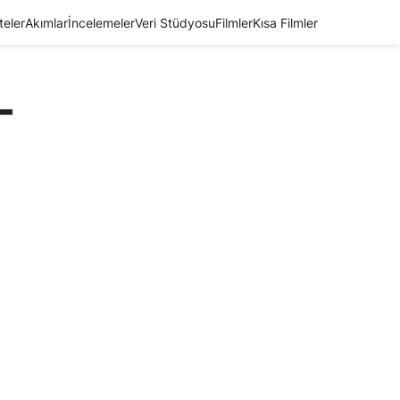
teler
Akımlar
İncelemeler
Veri Stüdyosu
Filmler
Kısa Filmler
–