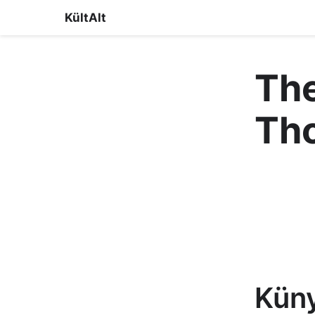
KültAlt
The
Th
Kün