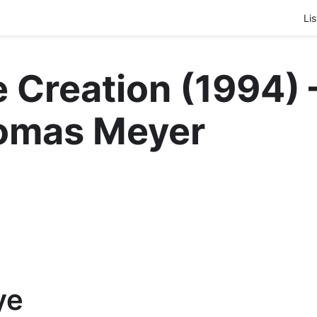
Lis
 Creation (1994) 
omas Meyer
ye