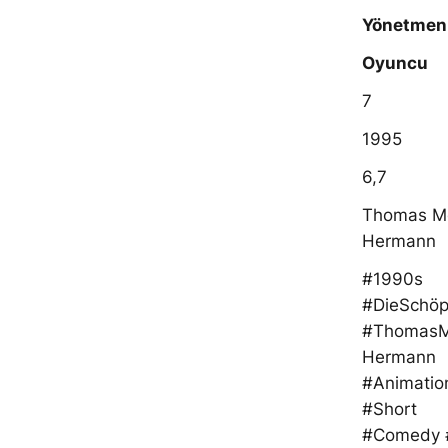
Yönetmen
Oyuncu
7
1995
6,7
Thomas M
Hermann
#1990s
#DieSchöp
#ThomasM
Hermann
#Animatio
#Short
#Comedy #