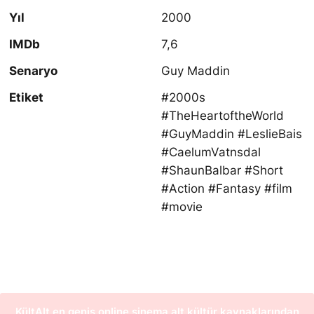
Yıl
2000
IMDb
7,6
Senaryo
Guy Maddin
Etiket
#2000s
#TheHeartoftheWorld
#GuyMaddin #LeslieBais
#CaelumVatnsdal
#ShaunBalbar #Short
#Action #Fantasy #film
#movie
KültAlt en geniş online sinema alt kültür kaynaklarından