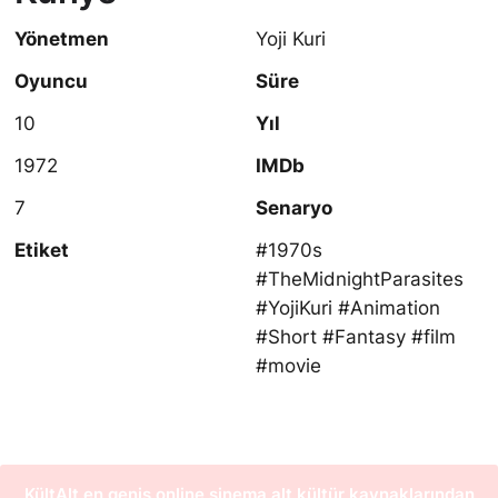
Yönetmen
Yoji Kuri
Oyuncu
Süre
10
Yıl
1972
IMDb
7
Senaryo
Etiket
#1970s
#TheMidnightParasites
#YojiKuri #Animation
#Short #Fantasy #film
#movie
KültAlt en geniş online sinema alt kültür kaynaklarından