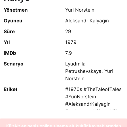
Yönetmen
Yuri Norstein
Oyuncu
Aleksandr Kalyagin
Süre
29
Yıl
1979
IMDb
7,9
Senaryo
Lyudmila
Petrushevskaya, Yuri
Norstein
Etiket
#1970s #TheTaleofTales
#YuriNorstein
#AleksandrKalyagin
#Animation #Short #film
#movie
KültAlt en geniş online sinema alt kültür kaynaklarından