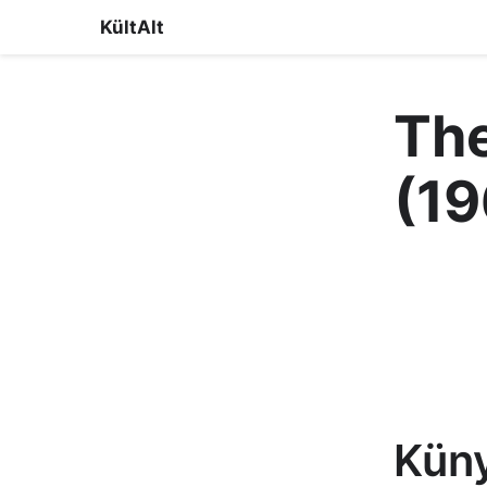
KültAlt
The
(19
Kün