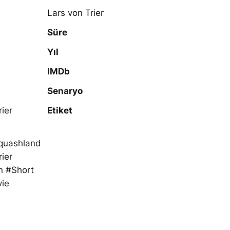
Lars von Trier
Süre
Yıl
IMDb
Senaryo
rier
Etiket
Squashland
ier
n #Short
vie