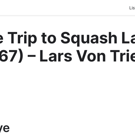
Lis
 Trip to Squash L
67) – Lars Von Tri
ye