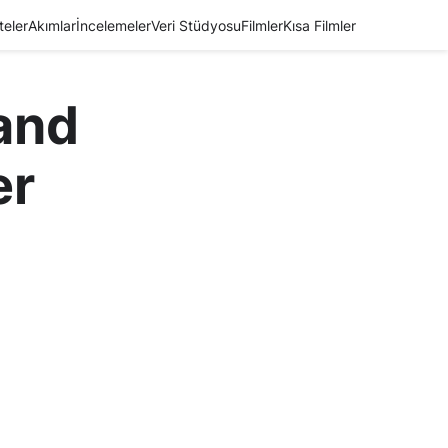
teler
Akımlar
İncelemeler
Veri Stüdyosu
Filmler
Kısa Filmler
and
er