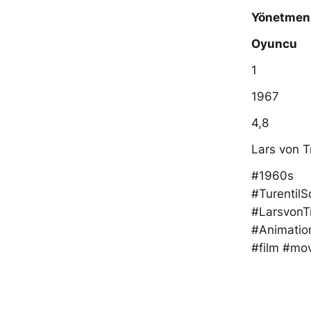
Yönetmen
Oyuncu
1
1967
4,8
Lars von T
#1960s
#Turentil
#LarsvonTr
#Animatio
#film #mo