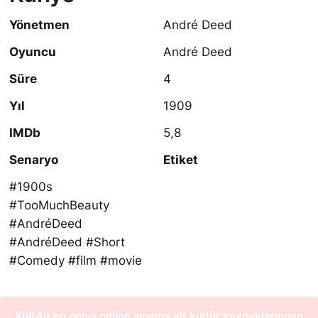
Yönetmen
André Deed
Oyuncu
André Deed
Süre
4
Yıl
1909
IMDb
5,8
Senaryo
Etiket
#1900s
#TooMuchBeauty
#AndréDeed
#AndréDeed #Short
#Comedy #film #movie
KültAlt en geniş online sinema alt kültür kaynaklarından