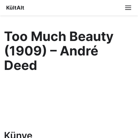
KültAlt
Too Much Beauty
(1909) – André
Deed
Künye