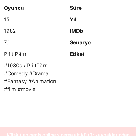
Oyuncu
Süre
15
Yıl
1982
IMDb
7,1
Senaryo
Priit Pärn
Etiket
#1980s #PriitPärn
#Comedy #Drama
#Fantasy #Animation
#film #movie
KültAlt en geniş online sinema alt kültür kaynaklarından