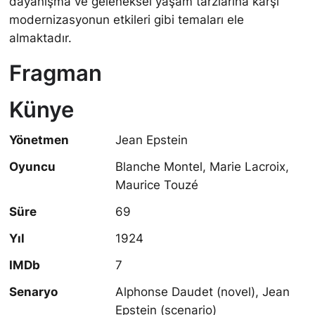
dayanışma ve geleneksel yaşam tarzlarına karşı
modernizasyonun etkileri gibi temaları ele
almaktadır.
Fragman
Künye
Yönetmen
Jean Epstein
Oyuncu
Blanche Montel, Marie Lacroix,
Maurice Touzé
Süre
69
Yıl
1924
IMDb
7
Senaryo
Alphonse Daudet (novel), Jean
Epstein (scenario)