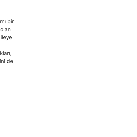
mı bir
 olan
aileye
ları,
ini de