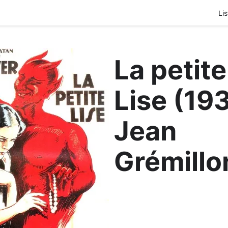
Lis
La petite
Lise (19
Jean
Grémillo