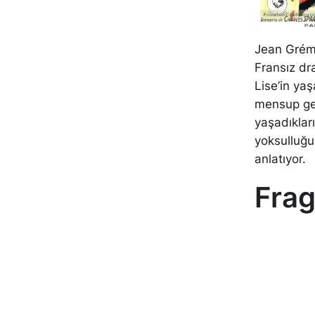
Jean Grémi
Fransız dra
Lise’in yaş
mensup gen
yaşadıkları
yoksulluğu 
anlatıyor.
Fra