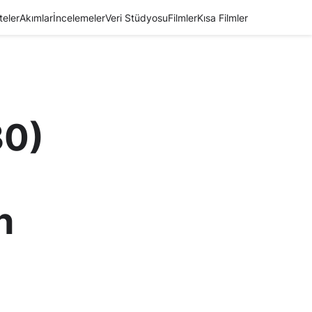
teler
Akımlar
İncelemeler
Veri Stüdyosu
Filmler
Kısa Filmler
30)
n