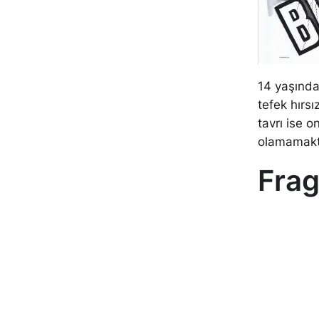
14 yaşında
tefek hırsız
tavrı ise o
olamamakta
Fra