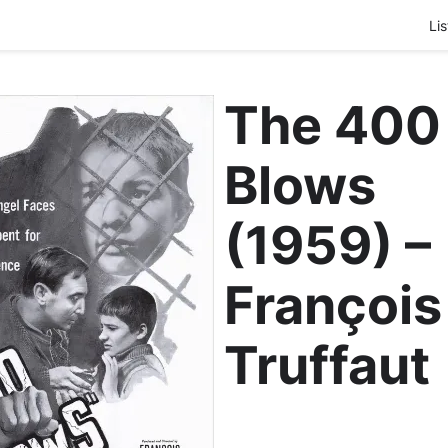
Lis
The 400
Blows
(1959) –
François
Truffaut