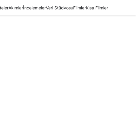
teler
Akımlar
İncelemeler
Veri Stüdyosu
Filmler
Kısa Filmler