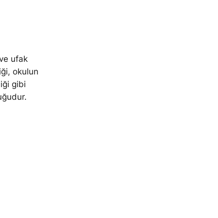
 ve ufak
liği, okulun
ği gibi
uğudur.