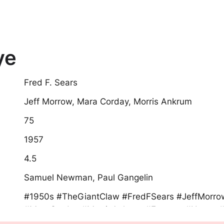
ye
Fred F. Sears
Jeff Morrow, Mara Corday, Morris Ankrum
75
1957
4.5
Samuel Newman, Paul Gangelin
#1950s #TheGiantClaw #FredFSears #JeffMorro
#MaraCorday #MorrisAnkrum #Fantasy #Horror #
#KültFilmler #BFilm #Monster–CanavarFilmleri #f