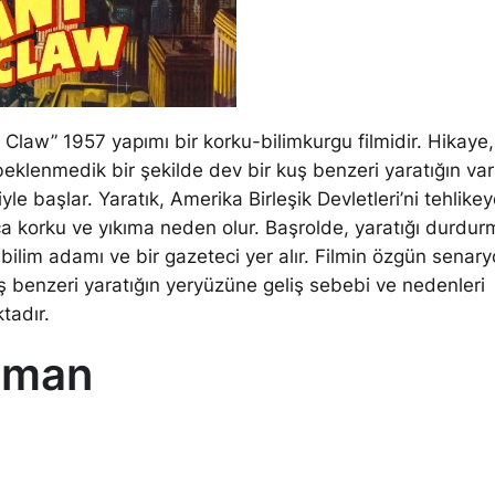
Claw” 1957 yapımı bir korku-bilimkurgu filmidir. Hikaye, 
eklenmedik bir şekilde dev bir kuş benzeri yaratığın varl
le başlar. Yaratık, Amerika Birleşik Devletleri’ni tehlike
a korku ve yıkıma neden olur. Başrolde, yaratığı durdur
r bilim adamı ve bir gazeteci yer alır. Filmin özgün senar
 benzeri yaratığın yeryüzüne geliş sebebi ve nedenleri
tadır.
gman