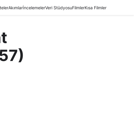
teler
Akımlar
İncelemeler
Veri Stüdyosu
Filmler
Kısa Filmler
t
57)