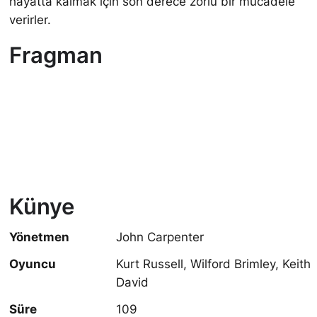
hayatta kalmak için son derece zorlu bir mücadele
verirler.
Fragman
Künye
Yönetmen
John Carpenter
Oyuncu
Kurt Russell, Wilford Brimley, Keith
David
Süre
109