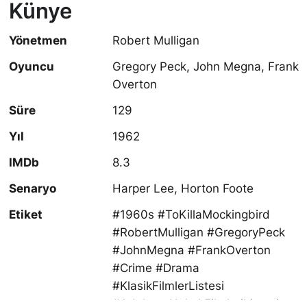
Künye
Yönetmen
Robert Mulligan
Oyuncu
Gregory Peck, John Megna, Frank
Overton
Süre
129
Yıl
1962
IMDb
8.3
Senaryo
Harper Lee, Horton Foote
Etiket
#1960s #ToKillaMockingbird
#RobertMulligan #GregoryPeck
#JohnMegna #FrankOverton
#Crime #Drama
#KlasikFilmlerListesi
#AdaletveHukukFilmleriListesi