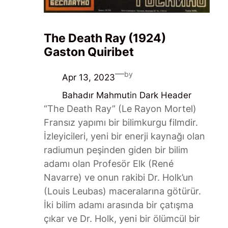
The Death Ray (1924)
Gaston Quiribet
—
by
Apr 13, 2023
Bahadır Mahmut
in
Dark Header
“The Death Ray” (Le Rayon Mortel)
Fransız yapımı bir bilimkurgu filmdir.
İzleyicileri, yeni bir enerji kaynağı olan
radiumun peşinden giden bir bilim
adamı olan Profesör Elk (René
Navarre) ve onun rakibi Dr. Holk’un
(Louis Leubas) maceralarına götürür.
İki bilim adamı arasında bir çatışma
çıkar ve Dr. Holk, yeni bir ölümcül bir