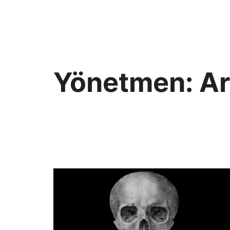
KültAlt
Yönetmen:
Ar