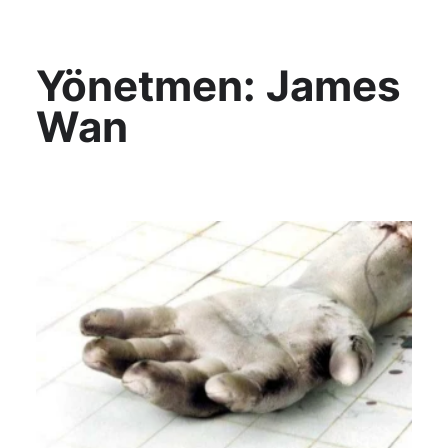
KültAlt
Yönetmen:
James
Wan