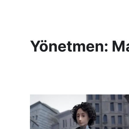
KültAlt
Yönetmen:
Ma