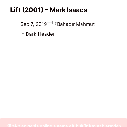
Lift (2001) – Mark Isaacs
—
by
Sep 7, 2019
Bahadır Mahmut
in
Dark Header
KültAlt en geniş online sinema alt kültür kaynaklarından