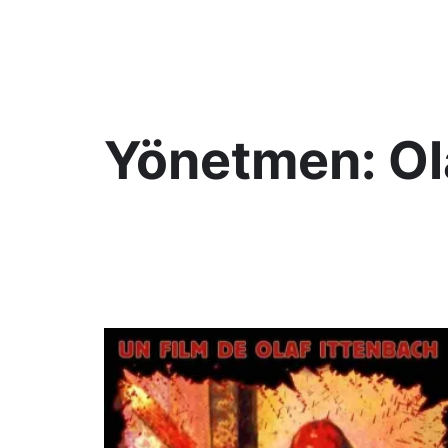
KültAlt
Yönetmen:
Ol