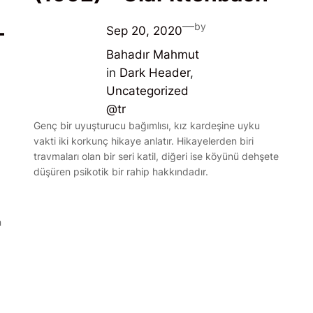
—
by
–
Sep 20, 2020
Bahadır Mahmut
in
Dark Header
, 
Uncategorized
@tr
Genç bir uyuşturucu bağımlısı, kız kardeşine uyku
vakti iki korkunç hikaye anlatır. Hikayelerden biri
travmaları olan bir seri katil, diğeri ise köyünü dehşete
düşüren psikotik bir rahip hakkındadır.
n