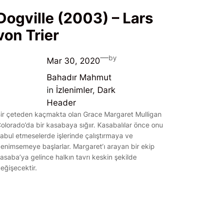
Dogville (2003) – Lars
von Trier
—
by
Mar 30, 2020
Bahadır Mahmut
in
İzlenimler
, 
Dark
Header
ir çeteden kaçmakta olan Grace Margaret Mulligan
olorado’da bir kasabaya sığıır. Kasabalılar önce onu
abul etmeselerde işlerinde çalıştırmaya ve
enimsemeye başlarlar. Margaret’ı arayan bir ekip
asaba’ya gelince halkın tavrı keskin şekilde
eğişecektir.