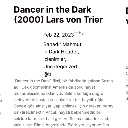
Dancer in the Dark
(2000) Lars von Trier
—
by
Feb 22, 2023
Bahadır Mahmut
in
Dark Header
, 
İzlenimler
, 
Uncategorized
B
C
@tr
k
“Dancer in the Dark” filmi, bir fabrikada çalışan Selma
b
adlı Çek göçmeninin Amerika’da zorlu hayat
k
mücadelesine odaklanıyor. Selma körlüğe doğru
ı
d
ilerleyen bir hastalığa sahiptir ve tek hayali, oğlu
nı
Gene’e göz ameliyatı yapılabilmesi için gereken parayı
biriktirebilmektir. Ancak hayatı beklenmedik bir
p
şekilde karmaşık hale gelir ve Selma mücadelesinde
yalnızlaşır. Filmin başrolünde Björk yer alıyor ve film…