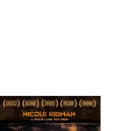
teler
Akımlar
İncelemeler
Veri Stüdyosu
Filmler
Kısa Filmler