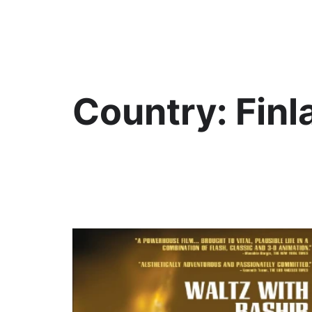
KültAlt
Country:
Finl