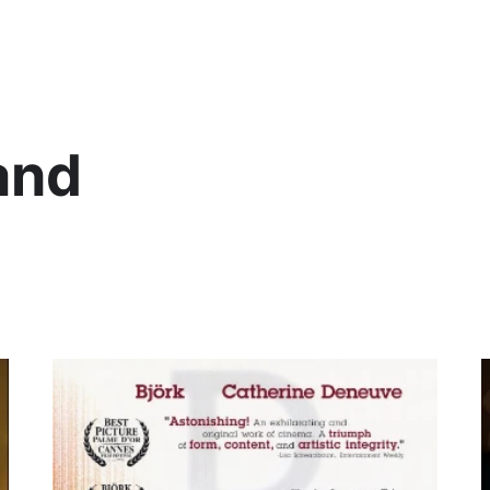
Lis
and