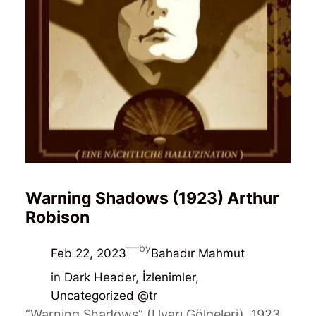
Warning Shadows (1923) Arthur
Robison
—
by
Feb 22, 2023
Bahadır Mahmut
in
Dark Header
, 
İzlenimler
, 
Uncategorized @tr
“Warning Shadows” (Uyarı Gölgeleri), 1923