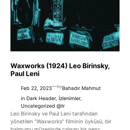
Waxworks (1924) Leo Birinsky,
Paul Leni
—
by
Feb 22, 2023
Bahadır Mahmut
in
Dark Header
, 
İzlenimler
, 
Uncategorized @tr
Leo Birinsky ve Paul Leni tarafından
yönetilen “Waxworks” filminin öyküsü, bir
balmumu müzesinde çalışan bir genç