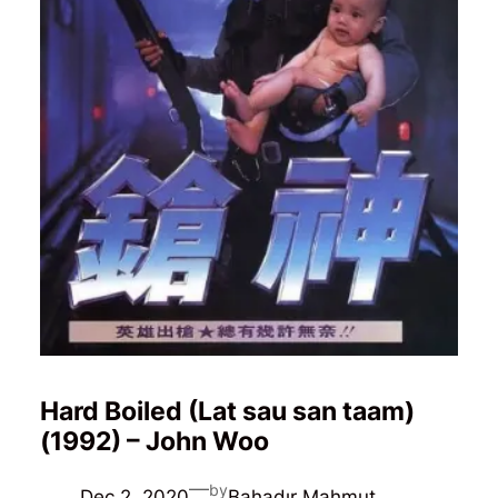
Hard Boiled (Lat sau san taam)
(1992) – John Woo
—
by
Dec 2, 2020
Bahadır Mahmut