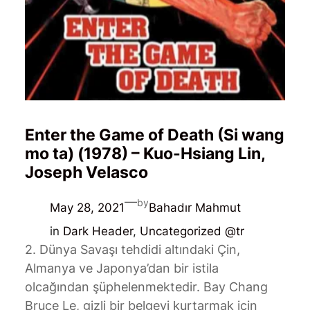
Enter the Game of Death (Si wang
mo ta) (1978) – Kuo-Hsiang Lin,
Joseph Velasco
—
by
May 28, 2021
Bahadır Mahmut
in
Dark Header
, 
Uncategorized @tr
2. Dünya Savaşı tehdidi altındaki Çin,
Almanya ve Japonya’dan bir istila
olcağından şüphelenmektedir. Bay Chang
Bruce Le, gizli bir belgeyi kurtarmak için