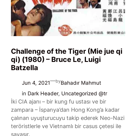
Challenge of the Tiger (Mie jue qi
qi) (1980) – Bruce Le, Luigi
Batzella
—
by
Jun 4, 2021
Bahadır Mahmut
in
Dark Header
, 
Uncategorized @tr
İki CIA ajanı – bir kung fu ustası ve bir
zampara – İspanya’dan Hong Kong’a kadar
çalınan uyuşturucuyu takip ederek Neo-Nazi
teröristlerle ve Vietnamlı bir casus çetesi ile
savaşır.