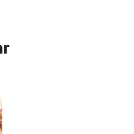
Lis
ar