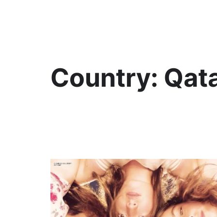
KültAlt
Country:
Qat