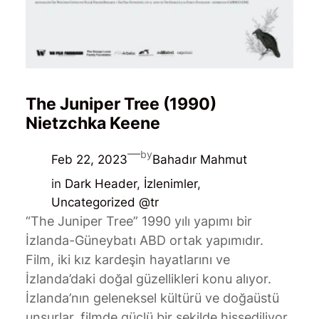
The Juniper Tree (1990)
Nietzchka Keene
—
by
Feb 22, 2023
Bahadır Mahmut
in
Dark Header
, 
İzlenimler
, 
Uncategorized @tr
“The Juniper Tree” 1990 yılı yapımı bir
İzlanda-Güneybatı ABD ortak yapımıdır.
Film, iki kız kardeşin hayatlarını ve
İzlanda’daki doğal güzellikleri konu alıyor.
İzlanda’nın geleneksel kültürü ve doğaüstü
unsurlar, filmde güçlü bir şekilde hissediliyor.