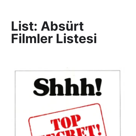
KültAlt
List:
Absürt
Filmler Listesi