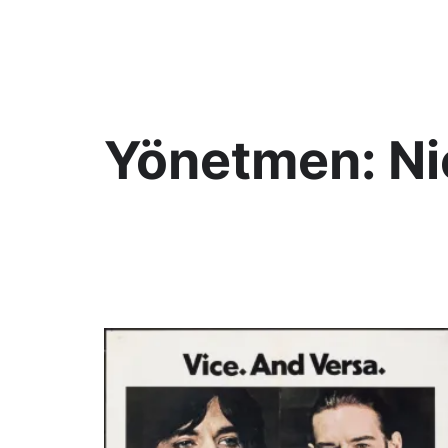
KültAlt
Yönetmen:
Ni