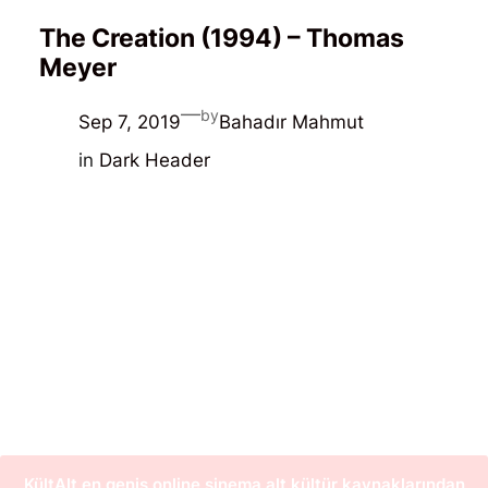
The Creation (1994) – Thomas
Meyer
—
by
Sep 7, 2019
Bahadır Mahmut
in
Dark Header
KültAlt en geniş online sinema alt kültür kaynaklarından