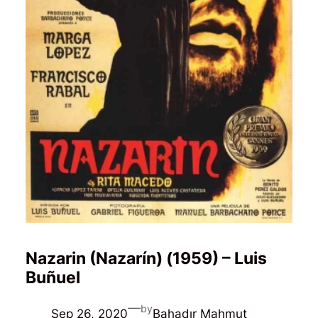
Nazarin (Nazarín) (1959) – Luis
Buñuel
—
by
Sep 26, 2020
Bahadır Mahmut