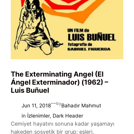
The Exterminating Angel (El
Ángel Exterminador) (1962) –
Luis Buñuel
—
by
Jun 11, 2018
Bahadır Mahmut
in
İzlenimler
, 
Dark Header
Cemiyet hayatını sonuna kadar yaşamayı
hakeden sosyetik bir grup; eşleri,