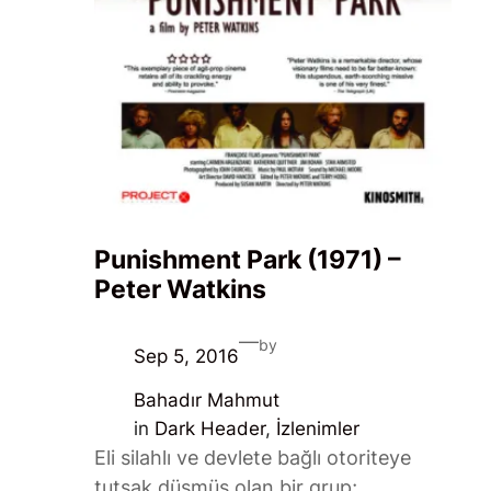
Punishment Park (1971) –
Peter Watkins
—
by
Sep 5, 2016
Bahadır Mahmut
in
Dark Header
, 
İzlenimler
Eli silahlı ve devlete bağlı otoriteye
tutsak düşmüş olan bir grup;