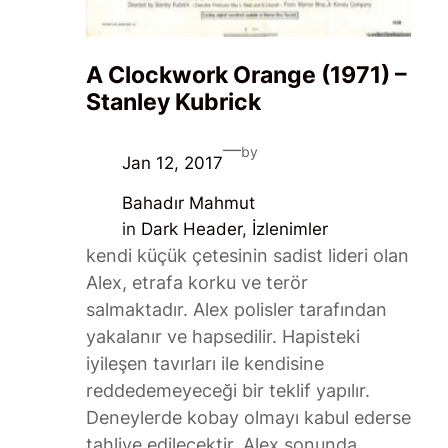
A Clockwork Orange (1971) –
Stanley Kubrick
—
by
Jan 12, 2017
Bahadır Mahmut
in
Dark Header
, 
İzlenimler
kendi küçük çetesinin sadist lideri olan
Alex, etrafa korku ve terör
salmaktadır. Alex polisler tarafından
yakalanır ve hapsedilir. Hapisteki
iyileşen tavırları ile kendisine
reddedemeyeceği bir teklif yapılır.
Deneylerde kobay olmayı kabul ederse
tahliye edilecektir. Alex sonunda