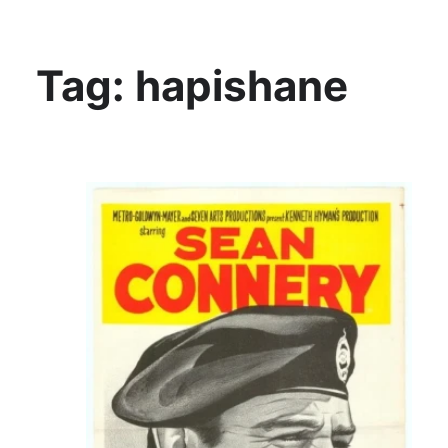
KültAlt
Tag:
hapishane