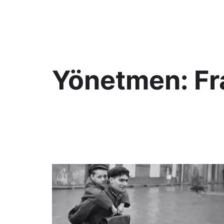
KültAlt
Yönetmen:
Fr