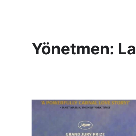
KültAlt
Yönetmen:
La