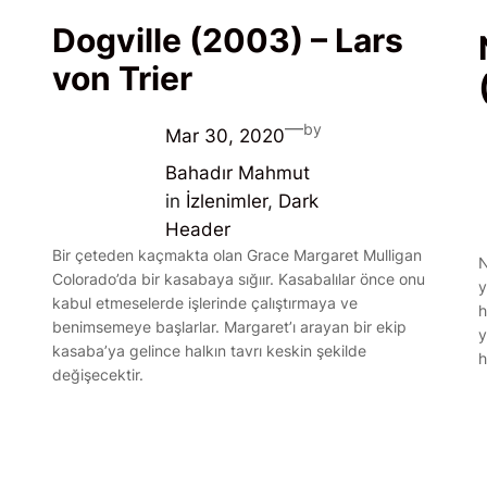
Dogville (2003) – Lars
von Trier
—
by
Mar 30, 2020
Bahadır Mahmut
in
İzlenimler
, 
Dark
Header
Bir çeteden kaçmakta olan Grace Margaret Mulligan
N
Colorado’da bir kasabaya sığıır. Kasabalılar önce onu
y
kabul etmeselerde işlerinde çalıştırmaya ve
h
benimsemeye başlarlar. Margaret’ı arayan bir ekip
y
kasaba’ya gelince halkın tavrı keskin şekilde
h
değişecektir.