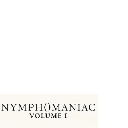
teler
Akımlar
İncelemeler
Veri Stüdyosu
Filmler
Kısa Filmler