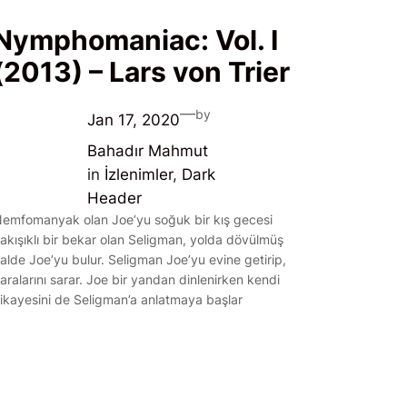
Nymphomaniac: Vol. I
(2013) – Lars von Trier
—
by
Jan 17, 2020
Bahadır Mahmut
in
İzlenimler
, 
Dark
Header
emfomanyak olan Joe’yu soğuk bir kış gecesi
akışıklı bir bekar olan Seligman, yolda dövülmüş
alde Joe’yu bulur. Seligman Joe’yu evine getirip,
aralarını sarar. Joe bir yandan dinlenirken kendi
ikayesini de Seligman’a anlatmaya başlar