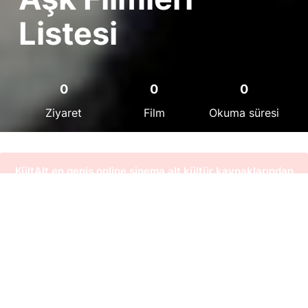
Listesi
0
0
0
Ziyaret
Film
Okuma süresi
KültAlt en geniş online sinema alt kültür kaynaklarından
bir tanesidir. Sinema alt kültürünü daha yakından
tanımak, KültAlt özelliklerden faydalanmak ve destek
olmak için üye olun.
Dramatik yapının kurulmasında engeller en önemli
faktördür. Aşk filmlerinde genellikle engeller
Üye ol
izleyiciyi istismar eden “aşk”ı ön plana çıkarmak için
çok fazla sivrilmezler. KültAlt aşk filmleri listesi ise
engelleri ön plana çıkaran filmleri bir araya