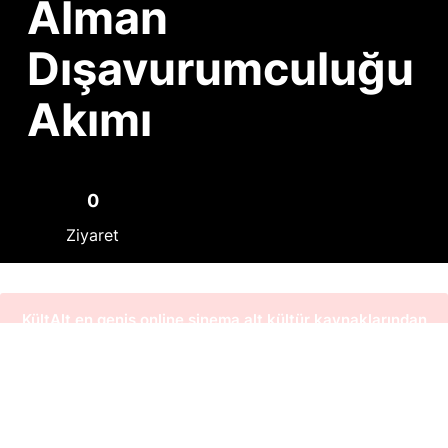
Alman
Dışavurumculuğu
Akımı
0
Ziyaret
KültAlt en geniş online sinema alt kültür kaynaklarından
bir tanesidir. Sinema alt kültürünü daha yakından
tanımak, KültAlt özelliklerden faydalanmak ve destek
Almanya
olmak için üye olun.
1918
1932